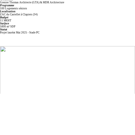
Grenier Thomas Architecte (GTA) & MDR Architecture
Programme
100 Logements séniors
Localisation
ZAC du Castellet à Clapiers (34)
Budget
11 M€HT
Surface
5800 m² SDP
Statut
Projet lauréat Mai 2025 - Stade PC
EMAIL
︎
FACEBOOK
︎
INSTAGRAM
︎